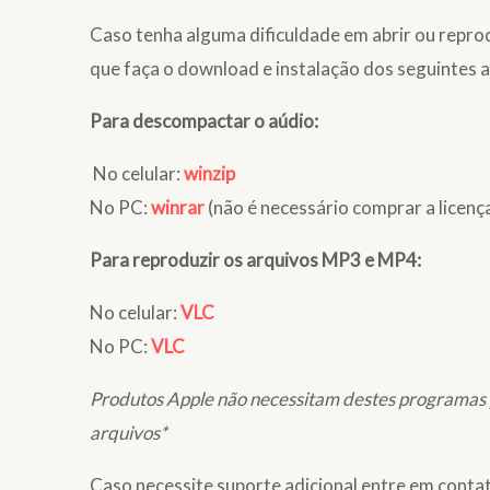
Caso tenha alguma dificuldade em abrir ou repro
que faça o download e instalação dos seguintes a
Para descompactar o aúdio:
No celular:
winzip
No PC:
winrar
(não é necessário comprar a licenç
Para reproduzir os arquivos MP3 e MP4:
No celular:
VLC
No PC:
VLC
Produtos Apple não necessitam destes programas p
arquivos*
Caso necessite suporte adicional entre em contat