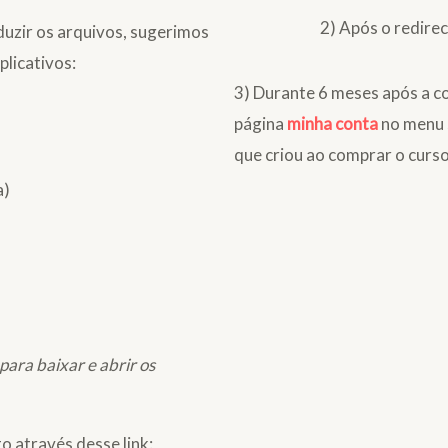
2) Após o redire
duzir os arquivos, sugerimos
plicativos:
3) Durante 6 meses após a c
página
minha conta
no menu 
que criou ao comprar o curso
a)
ara baixar e abrir os
o através desse link: