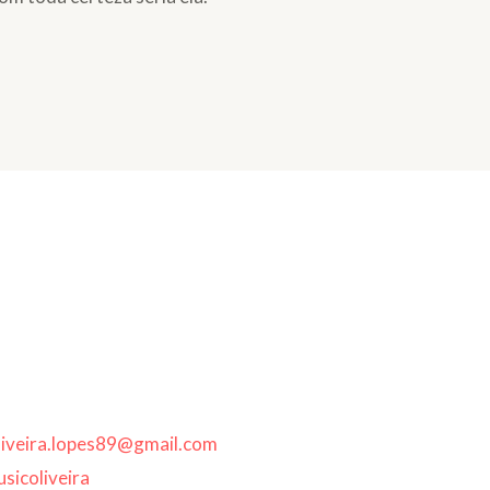
oliveira.lopes89@gmail.com
sicoliveira