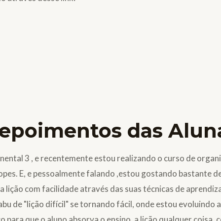
epoimentos das Alun
ental 3 , e recentemente estou realizando o curso de organi
 Lopes. E, e pessoalmente falando ,estou gostando bastante 
 lição com facilidade através das suas técnicas de aprendiza
tabu de "lição difícil" se tornando fácil, onde estou evoluind
 para que o aluno absorva o ensino, a lição qualquer coisa, c