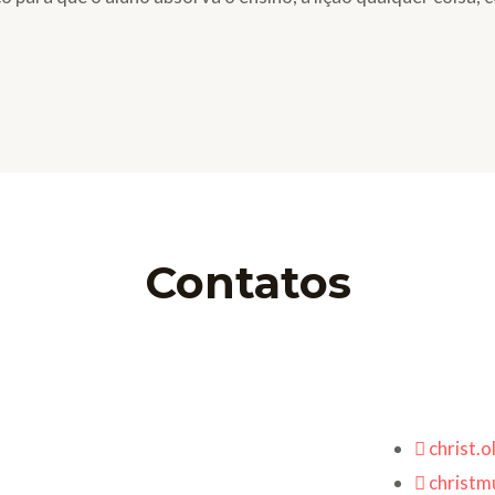
Contatos
christ.
christmu