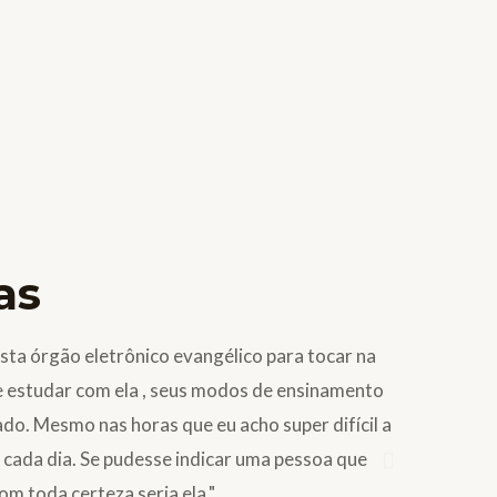
as
sta órgão eletrônico evangélico para tocar na
"Eu gosto 
de estudar com ela , seus modos de ensinamento
encontro di
do. Mesmo nas horas que eu acho super difícil a
o a cada dia. Se pudesse indicar uma pessoa que
Ester Card
om toda certeza seria ela."