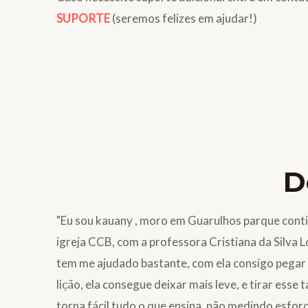
SUPORTE
(seremos felizes em ajudar!)
D
"Eu sou kauany , moro em Guarulhos parque contin
igreja CCB, com a professora Cristiana da Silva
tem me ajudado bastante, com ela consigo pegar a
lição, ela consegue deixar mais leve, e tirar esse 
torna fácil tudo o que ensina, não medindo esforço