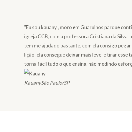
"Eu sou kauany , moro em Guarulhos parque contin
igreja CCB, com a professora Cristiana da Silva
tem me ajudado bastante, com ela consigo pegar a
lição, ela consegue deixar mais leve, e tirar esse 
torna fácil tudo o que ensina, não medindo esforço
Kauany
São Paulo/SP