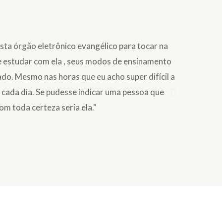
sta órgão eletrônico evangélico para tocar na
"Eu gosto 
de estudar com ela , seus modos de ensinamento
encontro di
do. Mesmo nas horas que eu acho super difícil a
o a cada dia. Se pudesse indicar uma pessoa que
Ester Card
om toda certeza seria ela."