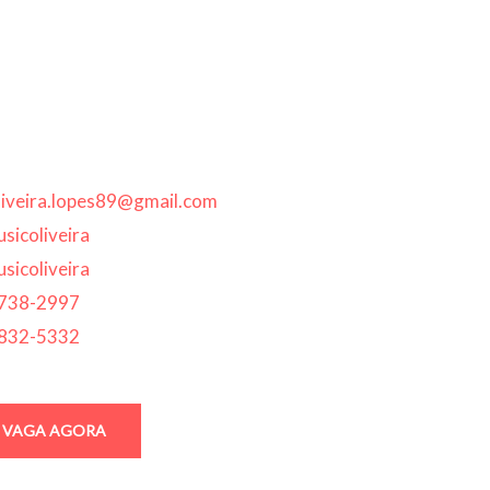
oliveira.lopes89@gmail.com
sicoliveira
sicoliveira
8738-2997
9832-5332
A VAGA AGORA