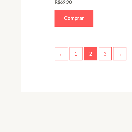
R$
69,90
Comprar
←
1
2
3
→