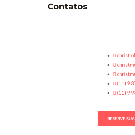
Contatos
christ.
christmu
christmu
(11) 9 
(11) 9 
RESERVE SU